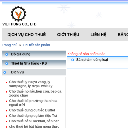
DỊCH VỤ CHO THUÊ
GIỚI THIỆU
LIÊN HỆ
BẢNG
Trang chủ
»
Chi tiết sản phẩm
Không có sản phẩm nào
Đồ gia dụng
Sản phẩm cùng loại
Thiết bị Nhà hàng - KS
Dịch Vụ
Cho thuê ly rượu vang, ly
sampagne, ly rượu whisky
Cho thuê nồi lẩu,bếp cồn, bếp ga,
xoong chảo
Cho thuê bếp nướng than hoa
ngoài trời
Cho thuê dụng cụ tiệc Buffet
Cho thuê dụng cụ làm tiệc Trà
Cho thuê bàn Cocktail, bàn bar
cho thuê bộ bát hâm nóng thức