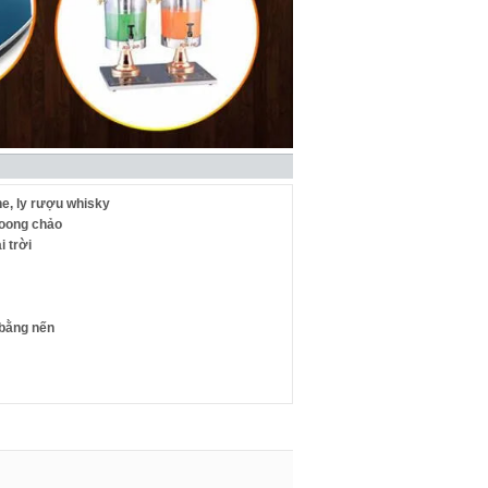
e, ly rượu whisky
xoong chảo
 trời
 bằng nến