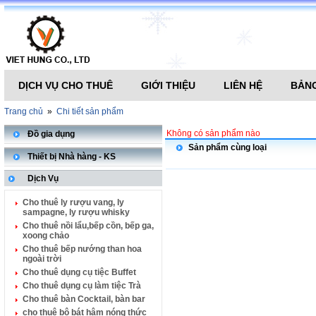
DỊCH VỤ CHO THUÊ
GIỚI THIỆU
LIÊN HỆ
BẢNG
Trang chủ
»
Chi tiết sản phẩm
Không có sản phẩm nào
Đồ gia dụng
Sản phẩm cùng loại
Thiết bị Nhà hàng - KS
Dịch Vụ
Cho thuê ly rượu vang, ly
sampagne, ly rượu whisky
Cho thuê nồi lẩu,bếp cồn, bếp ga,
xoong chảo
Cho thuê bếp nướng than hoa
ngoài trời
Cho thuê dụng cụ tiệc Buffet
Cho thuê dụng cụ làm tiệc Trà
Cho thuê bàn Cocktail, bàn bar
cho thuê bộ bát hâm nóng thức