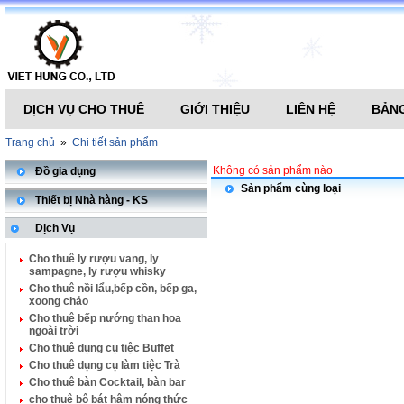
DỊCH VỤ CHO THUÊ
GIỚI THIỆU
LIÊN HỆ
BẢNG
Trang chủ
»
Chi tiết sản phẩm
Không có sản phẩm nào
Đồ gia dụng
Sản phẩm cùng loại
Thiết bị Nhà hàng - KS
Dịch Vụ
Cho thuê ly rượu vang, ly
sampagne, ly rượu whisky
Cho thuê nồi lẩu,bếp cồn, bếp ga,
xoong chảo
Cho thuê bếp nướng than hoa
ngoài trời
Cho thuê dụng cụ tiệc Buffet
Cho thuê dụng cụ làm tiệc Trà
Cho thuê bàn Cocktail, bàn bar
cho thuê bộ bát hâm nóng thức