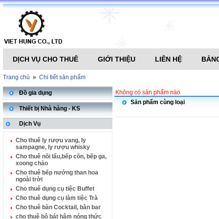
DỊCH VỤ CHO THUÊ
GIỚI THIỆU
LIÊN HỆ
BẢNG
Trang chủ
»
Chi tiết sản phẩm
Không có sản phẩm nào
Đồ gia dụng
Sản phẩm cùng loại
Thiết bị Nhà hàng - KS
Dịch Vụ
Cho thuê ly rượu vang, ly
sampagne, ly rượu whisky
Cho thuê nồi lẩu,bếp cồn, bếp ga,
xoong chảo
Cho thuê bếp nướng than hoa
ngoài trời
Cho thuê dụng cụ tiệc Buffet
Cho thuê dụng cụ làm tiệc Trà
Cho thuê bàn Cocktail, bàn bar
cho thuê bộ bát hâm nóng thức