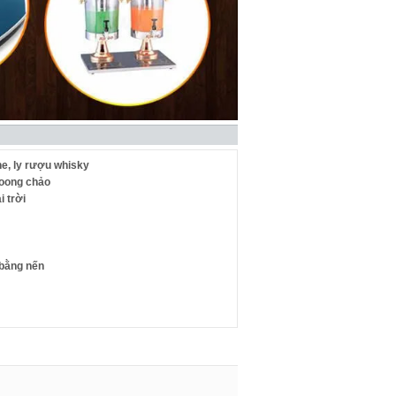
e, ly rượu whisky
xoong chảo
 trời
 bằng nến