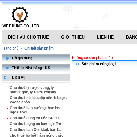
DỊCH VỤ CHO THUÊ
GIỚI THIỆU
LIÊN HỆ
BẢNG
Trang chủ
»
Chi tiết sản phẩm
Không có sản phẩm nào
Đồ gia dụng
Sản phẩm cùng loại
Thiết bị Nhà hàng - KS
Dịch Vụ
Cho thuê ly rượu vang, ly
sampagne, ly rượu whisky
Cho thuê nồi lẩu,bếp cồn, bếp ga,
xoong chảo
Cho thuê bếp nướng than hoa
ngoài trời
Cho thuê dụng cụ tiệc Buffet
Cho thuê dụng cụ làm tiệc Trà
Cho thuê bàn Cocktail, bàn bar
cho thuê bộ bát hâm nóng thức