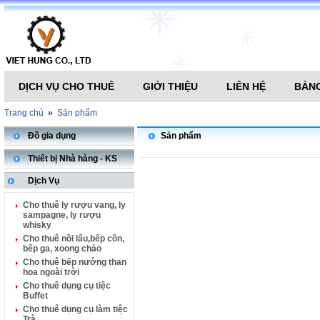
DỊCH VỤ CHO THUÊ
GIỚI THIỆU
LIÊN HỆ
BẢNG
Trang chủ
»
Sản phẩm
Đồ gia dụng
Sản phẩm
Thiết bị Nhà hàng - KS
Dịch Vụ
Cho thuê ly rượu vang, ly
sampagne, ly rượu
whisky
Cho thuê nồi lẩu,bếp cồn,
bếp ga, xoong chảo
Cho thuê bếp nướng than
hoa ngoài trời
Cho thuê dụng cụ tiệc
Buffet
Cho thuê dụng cụ làm tiệc
Trà