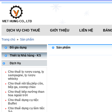
DỊCH VỤ CHO THUÊ
GIỚI THIỆU
LIÊN HỆ
BẢNG
Trang chủ
»
Sản phẩm
Đồ gia dụng
Sản phẩm
Thiết bị Nhà hàng - KS
Dịch Vụ
Cho thuê ly rượu vang, ly
sampagne, ly rượu
whisky
Cho thuê nồi lẩu,bếp cồn,
bếp ga, xoong chảo
Cho thuê bếp nướng than
hoa ngoài trời
Cho thuê dụng cụ tiệc
Buffet
Cho thuê dụng cụ làm tiệc
Trà