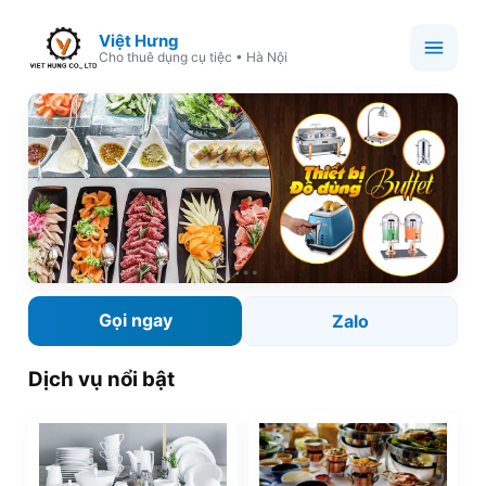
Việt Hưng
Cho thuê dụng cụ tiệc • Hà Nội
Gọi ngay
Zalo
Dịch vụ nổi bật