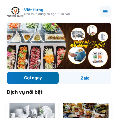
Việt Hưng
Cho thuê dụng cụ tiệc • Hà Nội
Gọi ngay
Zalo
Dịch vụ nổi bật