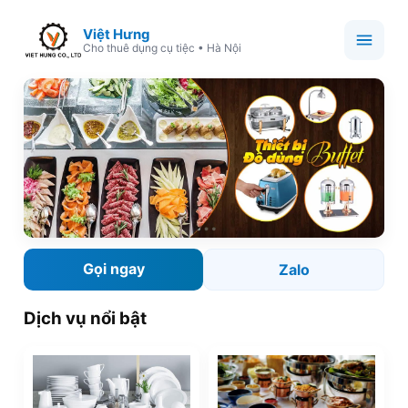
Việt Hưng
Cho thuê dụng cụ tiệc • Hà Nội
Gọi ngay
Zalo
Dịch vụ nổi bật