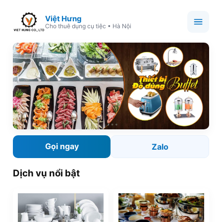
Việt Hưng
Cho thuê dụng cụ tiệc • Hà Nội
Gọi ngay
Zalo
Dịch vụ nổi bật