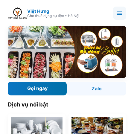
Việt Hưng
Cho thuê dụng cụ tiệc • Hà Nội
Gọi ngay
Zalo
Dịch vụ nổi bật