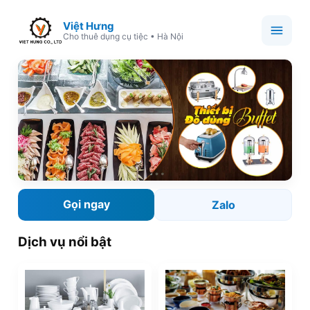
Việt Hưng
Cho thuê dụng cụ tiệc • Hà Nội
Gọi ngay
Zalo
Dịch vụ nổi bật