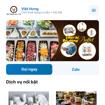
Việt Hưng
Cho thuê dụng cụ tiệc • Hà Nội
Gọi ngay
Zalo
Dịch vụ nổi bật