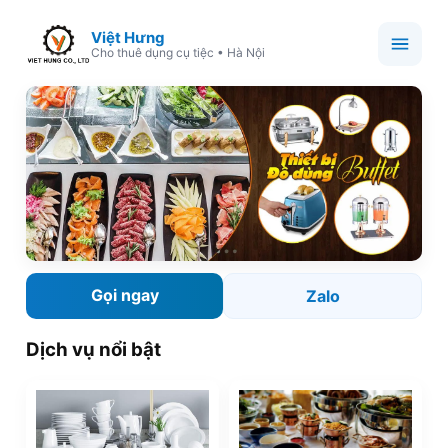
Việt Hưng
Cho thuê dụng cụ tiệc • Hà Nội
Gọi ngay
Zalo
Dịch vụ nổi bật