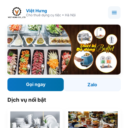
Việt Hưng
Cho thuê dụng cụ tiệc • Hà Nội
Gọi ngay
Zalo
Dịch vụ nổi bật