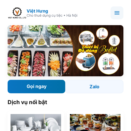
Việt Hưng
Cho thuê dụng cụ tiệc • Hà Nội
Gọi ngay
Zalo
Dịch vụ nổi bật