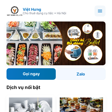
Việt Hưng
Cho thuê dụng cụ tiệc • Hà Nội
Gọi ngay
Zalo
Dịch vụ nổi bật