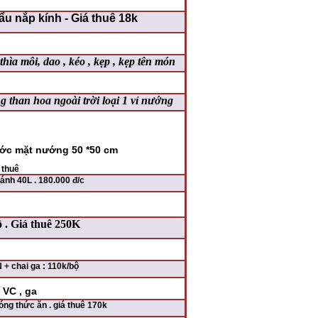
ẩu nắp kính - Giá thuê 18k
hìa môi, dao , kéo , kẹp , kẹp tên món
 than hoa ngoài trời loại 1 vỉ nướng
ước mặt nướng 50 *50 cm
 thuê
nh 40L . 180.000 đ/c
 . Giá thuê 250K
+ chai ga : 110k/bộ
 VC , ga
ng thức ăn . giá thuê 170k