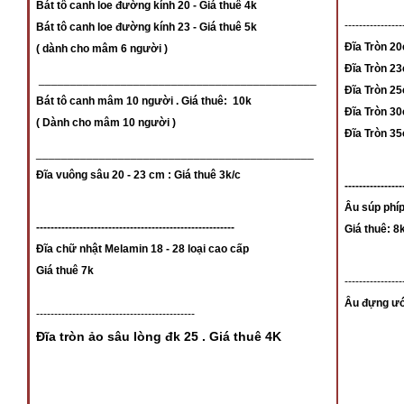
Bát tô canh loe đường kính 20 - Giá thuê 4k
----------------
Bát tô canh loe đường kính 23 - Giá thuê 5k
Đĩa Tròn 20
( dành cho mâm 6 người )
Đĩa Tròn 23
____________________________________________
Đĩa Tròn 2
Bát tô canh mâm 10 người . Giá thuê: 10k
Đĩa Tròn 30
( Dành cho mâm 10 người )
Đĩa Tròn 35
____________________________________________
Đĩa vuông sâu 20 - 23 cm : Giá thuê 3k/c
----------------
Âu súp phíp
-------------------------------------------------------
Giá thuê: 8
Đĩa chữ nhật Melamin 18 - 28 loại cao cấp
Giá thuê 7k
----------------
Âu đựng ướp
--------------------------------------------
Đĩa tròn ảo sâu lòng đk 25 . Giá thuê 4K