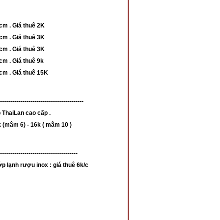
----------------------------------------------
cm . Giá thuê 2K
cm . Giá thuê 3K
5cm . Giá thuê 3K
cm . Giá thuê 9k
cm . Giá thuê 15K
-------------------------------------------
 ThaiLan cao cấp .
k (mâm 6) - 16k ( mâm 10 )
----------------------------------------
 lạnh rượu inox : giá thuê 6k/c