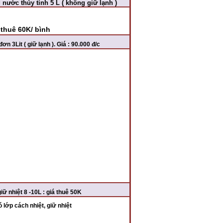
nước thủy tinh 5 L ( không giữ lạnh )
 thuê 60K/ bình
n 3Lit ( giữ lạnh ). Giá : 90.000 đ/c
giữ nhiệt 8 -10L : giá thuê 50K
ó lớp cách nhiệt, giữ nhiệt