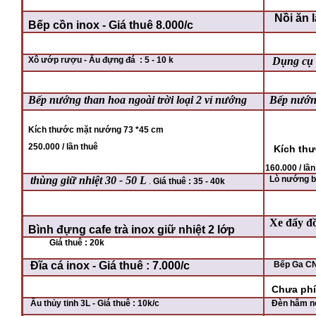
Nồi ăn l
Bếp cồn inox - Giá thuê 8.000/c
Xô ướp rượu - Âu đựng đá : 5 - 10 k
Dụng cụ t
Bếp nướng than hoa ngoài trời loại 2 vỉ nướng
Bếp nướng
Kích thước mặt nướng 73 *45 cm
250.000 / lần thuê
Kích th
160.000 / lần
thùng giữ nhiệt 30 - 50 L
Lò nướng bá
.
Giá thuê : 35 - 40k
Xe đẩy đồ
Bình đựng cafe trà inox giữ nhiệt 2 lớp
Giá thuê : 20k
Đĩa cá inox - Giá thuê : 7.000/c
Bếp Ga CN 
Chưa phí
Âu thủy tinh 3L - Giá thuê : 10k/c
Đèn hâm nó