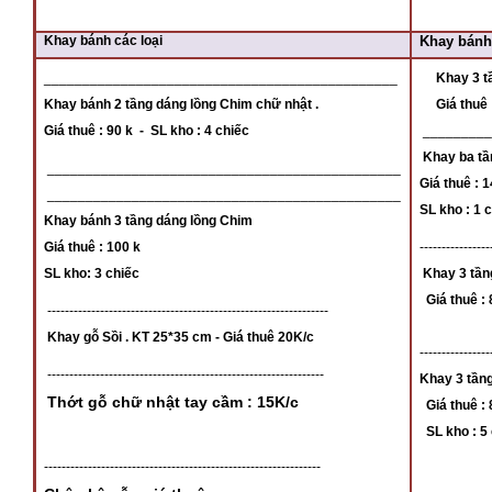
Khay bánh các loại
Khay bán
______________________________________________
Khay 3 t
Khay bánh 2 tầng dáng lồng Chim chữ nhật .
Giá thuê : 
Giá thuê : 90 k - SL kho : 4 chiếc
_________
Khay ba tầ
______________________________________________
Giá thuê : 
______________________________________________
SL kho : 1 
Khay bánh 3 tầng dáng lồng Chim
Giá thuê : 100 k
----------------
SL kho: 3 chiếc
Khay 3 tần
Giá thuê : 
----------------------------------------------------------------
Khay gỗ Sồi . KT 25*35 cm - Giá thuê 20K/c
----------------
---------------------------------------------------------------
Khay 3 tần
Thớt gỗ chữ nhật tay cầm : 15K/c
Giá thuê :
SL kho : 5
---------------------------------------------------------------