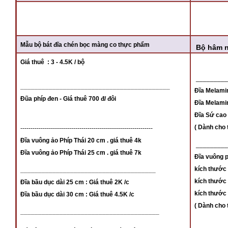
Mẫu bộ bát đĩa chén bọc màng co thực phẩm
Bộ hâm n
Giá thuê : 3 - 4.5K / bộ
___________
__________________________________________
Đĩa Melamin
Đũa phíp đen - Giá thuê 700 đ/ đôi
Đĩa Melamin
Đĩa Sứ cao 
( Dành cho t
-----------------------------------------------------------------
Đĩa vuông ảo Phíp Thái 20 cm . giá thuê 4k
_________
Đĩa vuông ảo Phíp Thái 25 cm . giá thuê 7k
Đĩa vuông 
kích thước 
______________________________________
kích thước 
Đĩa bầu dục dài 25 cm : Giá thuê 2K /c
kích thước 
Đĩa bầu dục dài 30 cm : Giá thuê 4.5K /c
( Dành cho t
_______________________________________