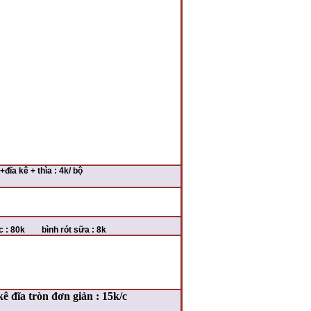
+đĩa kê + thìa : 4k/ bộ
c : 80k bình rót sữa : 8k
ê đĩa tròn đơn giản : 15k/c