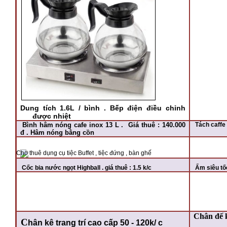
Dung tích 1.6L / bình . Bếp điện điều chỉnh
được nhiệt
Bình hâm nóng cafe inox 13 L . Giá thuê : 140.000
Tách caffe 
đ . Hâm nóng bằng cồn
Cốc bia nước ngọt Highball . giá thuê : 1.5 k/c
Ấm siêu tố
Chân đế k
C
hân kê trang trí cao cấp 50 - 120k/ c