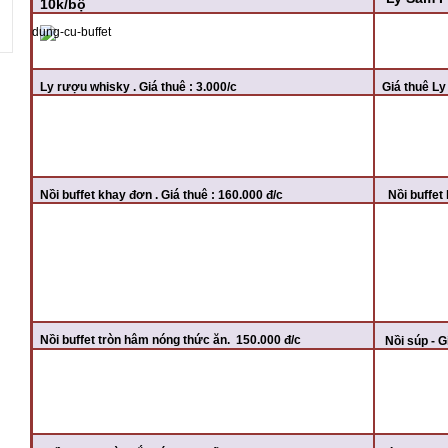
10k/bộ
Ly rượu whisky . Giá thuê : 3.000/c
Giá thuê Ly
Nồi buffet khay đơn . Giá thuê : 160.000 đ/c
Nồi buffet 
Nồi buffet tròn hâm nóng thức ăn. 150.000 đ/c
Nồi súp - G