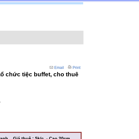
Email
Print
̉ chức tiệc buffet, cho thuê
.
nh . Giá thuê : 5k/c - Cao 20cm