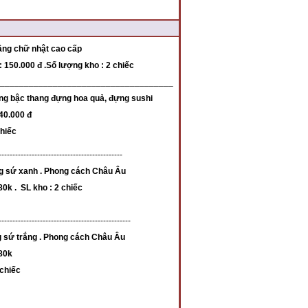
h
ầng chữ nhật cao cấp
150.000 đ .Số lượng kho : 2 chiếc
____________________________________
ng bậc thang đựng hoa quả, đựng sushi
140.000 đ
chiếc
---------------------------------------------
g sứ xanh . Phong cách Châu Âu
80k . SL kho : 2 chiếc
------------------------------------------------
g sứ trắng . Phong cách Châu Âu
 80k
 chiếc