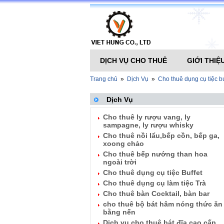
DỊCH VỤ CHO THUÊ
GIỚI THIỆ
Trang chủ
»
Dịch Vụ
»
Cho thuê dụng cụ tiệc bu
Dịch Vụ
Cho thuê ly rượu vang, ly
sampagne, ly rượu whisky
Cho thuê nồi lẩu,bếp cồn, bếp ga,
xoong chảo
Cho thuê bếp nướng than hoa
ngoài trời
Cho thuê dụng cụ tiệc Buffet
Cho thuê dụng cụ làm tiệc Trà
Cho thuê bàn Cocktail, bàn bar
cho thuê bộ bát hâm nóng thức ăn
bằng nến
Dịch vụ cho thuê bát đĩa cao cấp