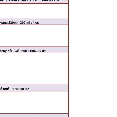
 vang 230ml - 300 ml : 4k/c
khay đôi - Giá thuê : 160.000 đ/c
iá thuê : 170.000 đ/c