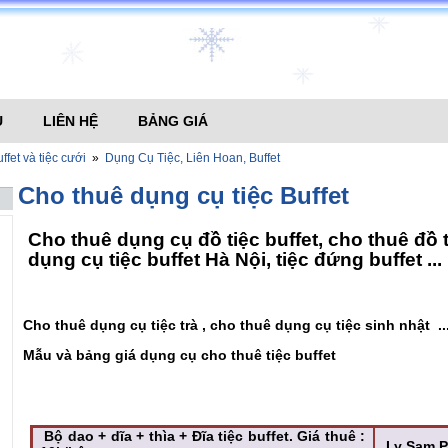
U
LIÊN HỆ
BẢNG GIÁ
ffet và tiệc cưới
»
Dụng Cụ Tiệc, Liên Hoan, Buffet
Cho thuê dụng cụ tiệc Buffet
Cho thuê dụng cụ đồ tiệc buffet, cho thuê đồ tô
dụng cụ tiệc buffet Hà Nội, tiệc đứng buffet ...
Cho thuê dụng cụ tiệc trà , cho thuê dụng cụ tiệc sinh nhật ..
Mẫu và bảng giá dụng cụ cho thuê tiệc buffet
Bộ dao + dĩa + thìa + Đĩa tiệc buffet. Giá thuê :
Ly Sam Pa