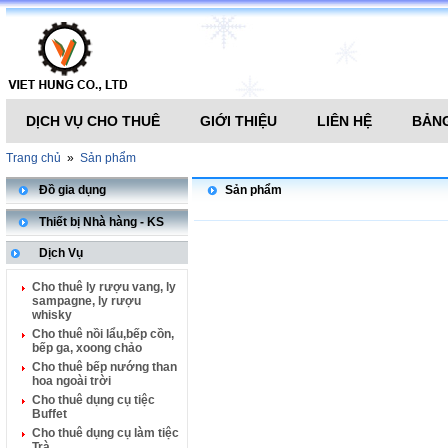
DỊCH VỤ CHO THUÊ
GIỚI THIỆU
LIÊN HỆ
BẢNG
Trang chủ
»
Sản phẩm
Đồ gia dụng
Sản phẩm
Thiết bị Nhà hàng - KS
Dịch Vụ
Cho thuê ly rượu vang, ly
sampagne, ly rượu
whisky
Cho thuê nồi lẩu,bếp cồn,
bếp ga, xoong chảo
Cho thuê bếp nướng than
hoa ngoài trời
Cho thuê dụng cụ tiệc
Buffet
Cho thuê dụng cụ làm tiệc
Trà